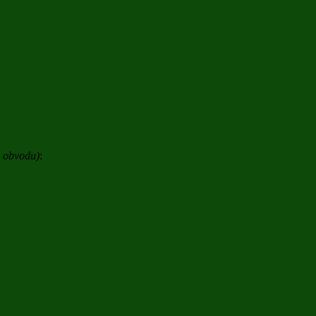
o obvodu)
: