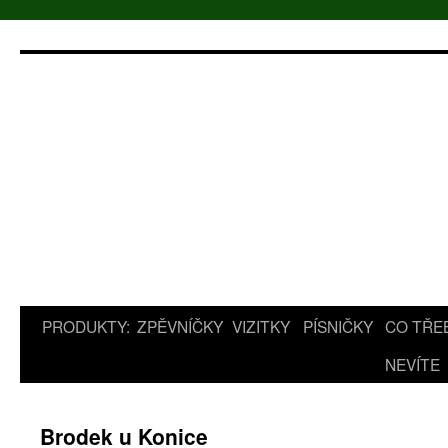
Přejít
k
obsahu
webu
PRODUKTY:
ZPĚVNÍČKY
VIZITKY
PÍSNIČKY
CO TŘE
NEVÍTE
Brodek u Konice