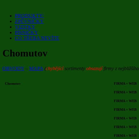
Přejít
k
PRODUKTY:
obsahu
ZPĚVNÍČKY
webu
VIZITKY
PÍSNIČKY
CO TŘEBA NEVÍTE
Chomutov
OBVODY
–
MAPA
(
chybějící
sortimenty
obsazují
firmy z nejbližšíh
Chomutov
FIRMA + WEB
FIRMA + WEB
FIRMA + WEB
FIRMA + WEB
FIRMA + WEB
FIRMA + WEB
FIRMA + WEB