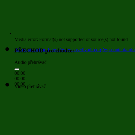
Media error: Format(s) not supported or source(s) not found
Stáhnout soubor: https://www.nasedivadlo.org/wp-conten
PŘECHOD pro chodce:
Audio přehrávač
00:00
00:00
00:00
00:00
Video přehrávač