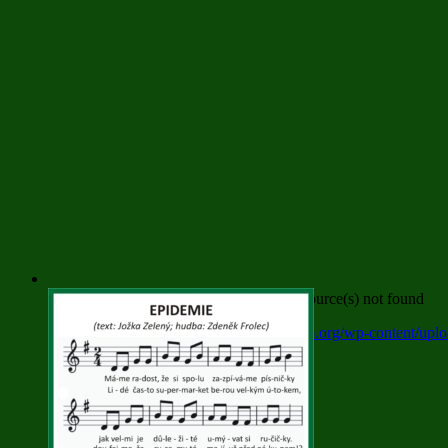
Media error: Format(s) not supported or source(s) not found
Stáhnout soubor: https://www.nasedivadlo.org/wp-content/
00:00