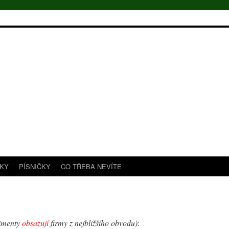
TKY
PÍSNIČKY
CO TŘEBA NEVÍTE
imenty
obsazují
firmy z nejbližšího obvodu)
: