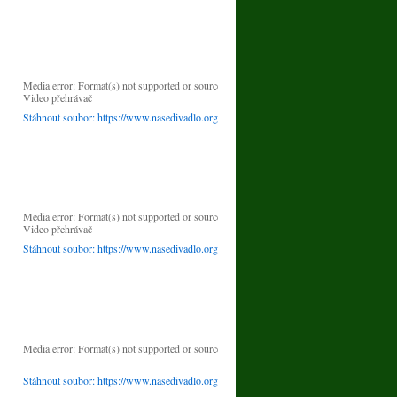
00:00
Použitím šipek nahoru/dolů zvýšíte nebo snížíte úroveň hlasitosti.
Media error: Format(s) not supported or source(s) not found
Video přehrávač
Stáhnout soubor: https://www.nasedivadlo.org/wp-content/uploads/2024/10/01-KL
00:00
Použitím šipek nahoru/dolů zvýšíte nebo snížíte úroveň hlasitosti.
Media error: Format(s) not supported or source(s) not found
Video přehrávač
Stáhnout soubor: https://www.nasedivadlo.org/wp-content/uploads/2025/09/H
00:00
Použitím šipek nahoru/dolů zvýšíte nebo snížíte úroveň hlasitosti.
Media error: Format(s) not supported or source(s) not found
Stáhnout soubor: https://www.nasedivadlo.org/wp-content/uploads/2026/07/ODPAD-