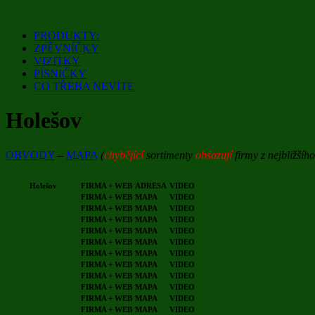
Přejít
k
PRODUKTY:
obsahu
ZPĚVNÍČKY
webu
VIZITKY
PÍSNIČKY
CO TŘEBA NEVÍTE
Holešov
OBVODY
–
MAPA
(
chybějící
sortimenty
obsazují
firmy z nejbližšíh
Holešov
FIRMA + WEB
ADRESA
VIDEO
FIRMA + WEB
MAPA
VIDEO
FIRMA + WEB
MAPA
VIDEO
FIRMA + WEB
MAPA
VIDEO
FIRMA + WEB
MAPA
VIDEO
FIRMA + WEB
MAPA
VIDEO
FIRMA + WEB
MAPA
VIDEO
FIRMA + WEB
MAPA
VIDEO
FIRMA + WEB
MAPA
VIDEO
FIRMA + WEB
MAPA
VIDEO
FIRMA + WEB
MAPA
VIDEO
FIRMA + WEB
MAPA
VIDEO