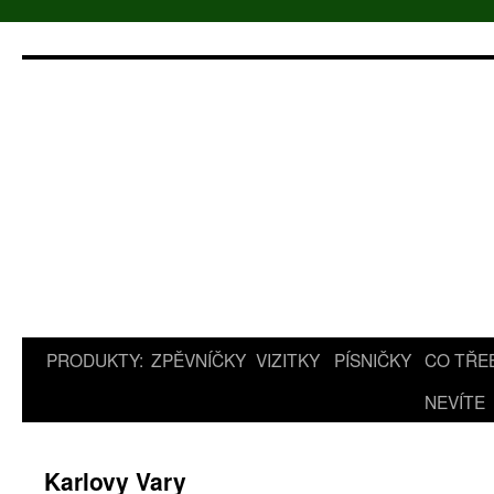
Přejít
k
obsahu
webu
PRODUKTY:
ZPĚVNÍČKY
VIZITKY
PÍSNIČKY
CO TŘE
NEVÍTE
Karlovy Vary