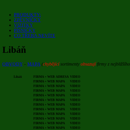
Přejít
k
PRODUKTY:
obsahu
ZPĚVNÍČKY
webu
VIZITKY
PÍSNIČKY
CO TŘEBA NEVÍTE
Libáň
OBVODY
–
MAPA
(
chybějící
sortimenty
obsazují
firmy z nejbližšíh
Libáň
FIRMA + WEB
ADRESA
VIDEO
FIRMA + WEB
MAPA
VIDEO
FIRMA + WEB
MAPA
VIDEO
FIRMA + WEB
MAPA
VIDEO
FIRMA + WEB
MAPA
VIDEO
FIRMA + WEB
MAPA
VIDEO
FIRMA + WEB
MAPA
VIDEO
FIRMA + WEB
MAPA
VIDEO
FIRMA + WEB
MAPA
VIDEO
FIRMA + WEB
MAPA
VIDEO
FIRMA + WEB
MAPA
VIDEO
FIRMA + WEB
MAPA
VIDEO