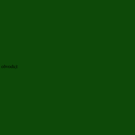
o obvodu)
: