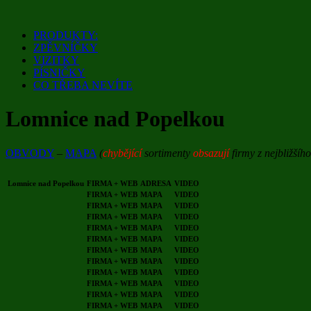
Přejít
k
PRODUKTY:
obsahu
ZPĚVNÍČKY
webu
VIZITKY
PÍSNIČKY
CO TŘEBA NEVÍTE
Lomnice nad Popelkou
OBVODY
–
MAPA
(
chybějící
sortimenty
obsazují
firmy z nejbližšíh
Lomnice nad Popelkou
FIRMA + WEB
ADRESA
VIDEO
FIRMA + WEB
MAPA
VIDEO
FIRMA + WEB
MAPA
VIDEO
FIRMA + WEB
MAPA
VIDEO
FIRMA + WEB
MAPA
VIDEO
FIRMA + WEB
MAPA
VIDEO
FIRMA + WEB
MAPA
VIDEO
FIRMA + WEB
MAPA
VIDEO
FIRMA + WEB
MAPA
VIDEO
FIRMA + WEB
MAPA
VIDEO
FIRMA + WEB
MAPA
VIDEO
FIRMA + WEB
MAPA
VIDEO