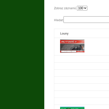
Zobraz záznamů
Hledat:
Louny