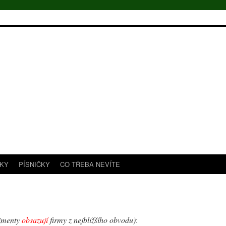
TKY
PÍSNIČKY
CO TŘEBA NEVÍTE
imenty
obsazují
firmy z nejbližšího obvodu)
: