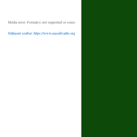
00:00
Použitím šipek nahoru/dolů zvýšíte nebo snížíte úroveň hlasitosti.
Media error: Format(s) not supported or source(s) not found
Stáhnout soubor: https://www.nasedivadlo.org/wp-content/uploads/2026/07/ODPAD-
00:00
Použitím šipek nahoru/dolů zvýšíte nebo snížíte úroveň hlasitosti.