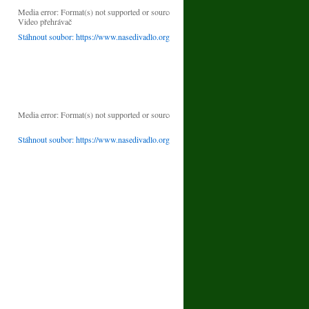
Media error: Format(s) not supported or source(s) not found
Video přehrávač
Stáhnout soubor: https://www.nasedivadlo.org/wp-content/uploads/2025/09/H
00:00
Použitím šipek nahoru/dolů zvýšíte nebo snížíte úroveň hlasitosti.
Media error: Format(s) not supported or source(s) not found
Stáhnout soubor: https://www.nasedivadlo.org/wp-content/uploads/2026/07/ODPAD-
00:00
Použitím šipek nahoru/dolů zvýšíte nebo snížíte úroveň hlasitosti.