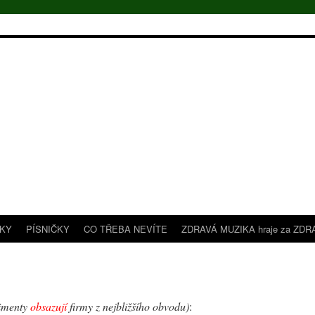
TKY
PÍSNIČKY
CO TŘEBA NEVÍTE
ZDRAVÁ MUZIKA hraje za ZDR
imenty
obsazují
firmy z nejbližšího obvodu)
: