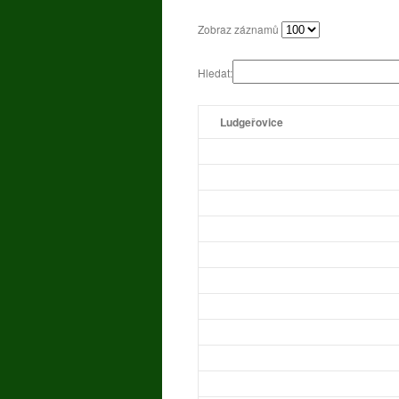
Zobraz záznamů
Hledat:
Ludgeřovice