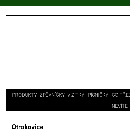
Přejít
k
obsahu
webu
PRODUKTY:
ZPĚVNÍČKY
VIZITKY
PÍSNIČKY
CO TŘE
NEVÍTE
Otrokovice