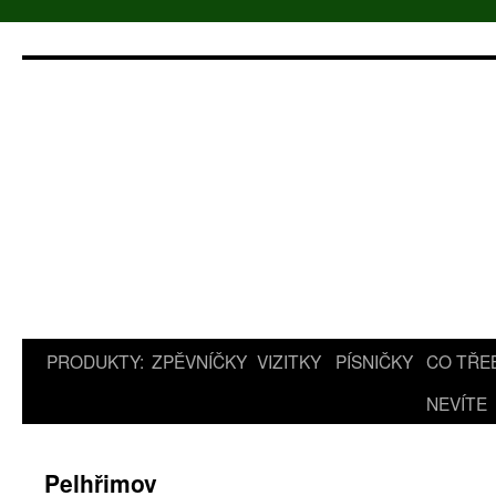
Přejít
k
obsahu
webu
PRODUKTY:
ZPĚVNÍČKY
VIZITKY
PÍSNIČKY
CO TŘE
NEVÍTE
Pelhřimov