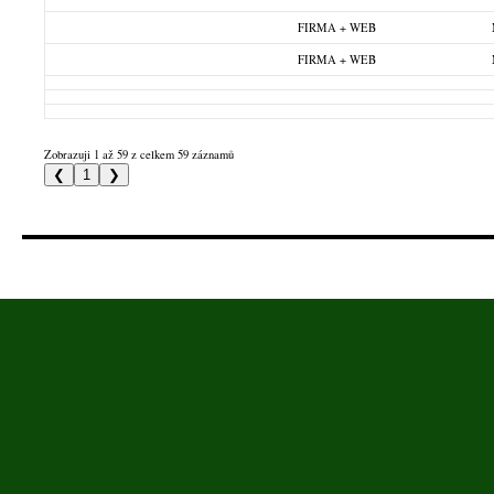
FIRMA + WEB
FIRMA + WEB
Zobrazuji 1 až 59 z celkem 59 záznamů
❮
1
❯