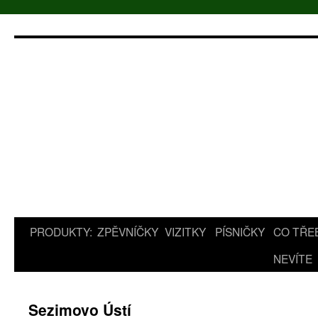
Přejít
k
obsahu
webu
PRODUKTY:
ZPĚVNÍČKY
VIZITKY
PÍSNIČKY
CO TŘE
NEVÍTE
Sezimovo Ústí