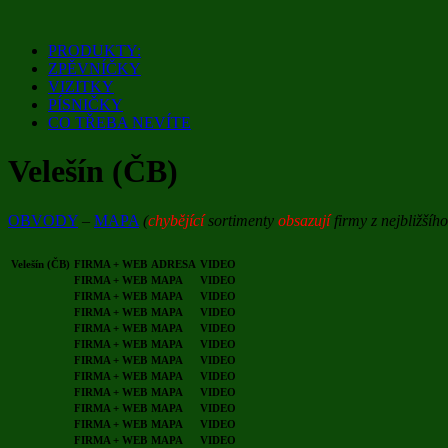
Přejít
k
PRODUKTY:
obsahu
ZPĚVNÍČKY
webu
VIZITKY
PÍSNIČKY
CO TŘEBA NEVÍTE
Velešín (ČB)
OBVODY
–
MAPA
(
chybějící
sortimenty
obsazují
firmy z nejbližšíh
Velešín (ČB)
FIRMA + WEB
ADRESA
VIDEO
FIRMA + WEB
MAPA
VIDEO
FIRMA + WEB
MAPA
VIDEO
FIRMA + WEB
MAPA
VIDEO
FIRMA + WEB
MAPA
VIDEO
FIRMA + WEB
MAPA
VIDEO
FIRMA + WEB
MAPA
VIDEO
FIRMA + WEB
MAPA
VIDEO
FIRMA + WEB
MAPA
VIDEO
FIRMA + WEB
MAPA
VIDEO
FIRMA + WEB
MAPA
VIDEO
FIRMA + WEB
MAPA
VIDEO