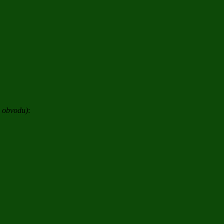
o obvodu)
: