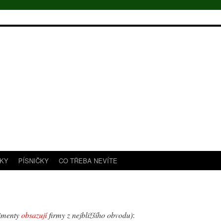
TKY
PÍSNIČKY
CO TŘEBA NEVÍTE
imenty
obsazují
firmy z nejbližšího obvodu)
: