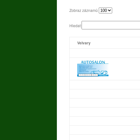
Zobraz záznamů
Hledat:
Velvary