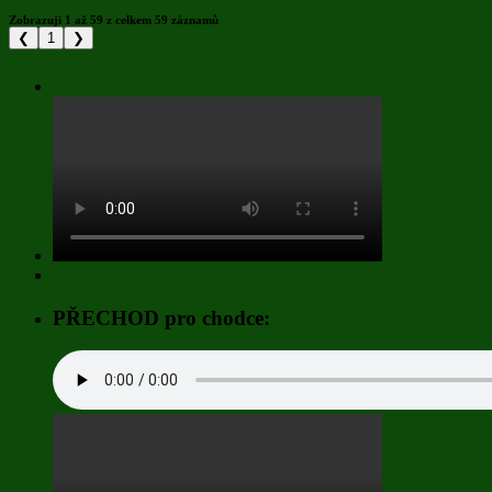
Zobrazuji 1 až 59 z celkem 59 záznamů
❮
1
❯
PŘECHOD pro chodce: