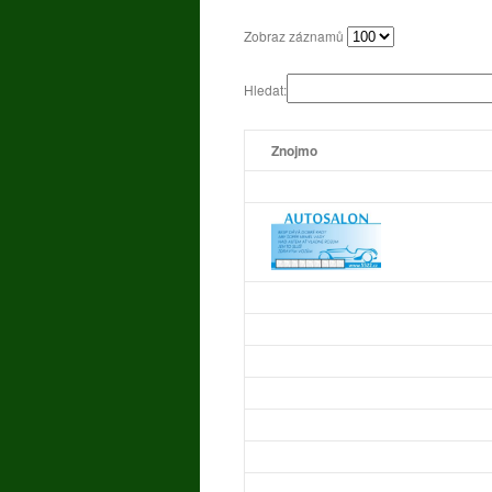
Zobraz záznamů
Hledat:
Znojmo