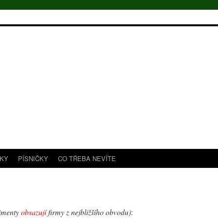
TKY
PÍSNIČKY
CO TŘEBA NEVÍTE
imenty
obsazují
firmy z nejbližšího obvodu)
: