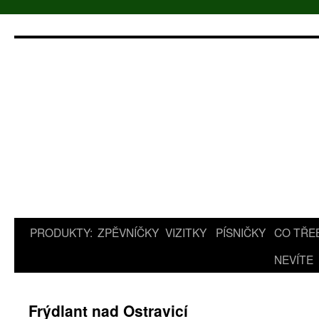
Přejít
k
obsahu
webu
PRODUKTY:
ZPĚVNÍČKY
VIZITKY
PÍSNIČKY
CO TŘE
NEVÍTE
Frýdlant nad Ostravicí