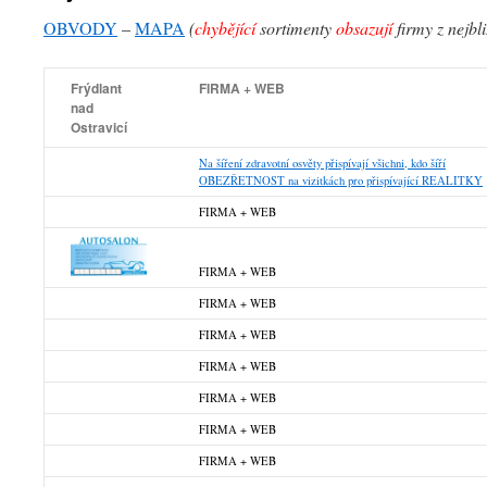
OBVODY
–
MAPA
(
chybějící
sortimenty
obsazují
firmy z nejbl
Frýdlant
FIRMA + WEB
nad
Ostravicí
Na šíření zdravotní osvěty přispívají všichni, kdo šíří
OBEZŘETNOST na vizitkách pro přispívající REALITKY
FIRMA + WEB
FIRMA + WEB
FIRMA + WEB
FIRMA + WEB
FIRMA + WEB
FIRMA + WEB
FIRMA + WEB
FIRMA + WEB