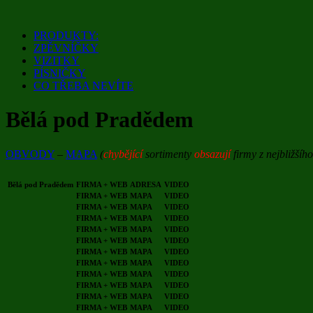
Přejít
k
PRODUKTY:
obsahu
ZPĚVNÍČKY
webu
VIZITKY
PÍSNIČKY
CO TŘEBA NEVÍTE
Bělá pod Pradědem
OBVODY
–
MAPA
(
chybějící
sortimenty
obsazují
firmy z nejbližšíh
Bělá pod Pradědem
FIRMA + WEB
ADRESA
VIDEO
FIRMA + WEB
MAPA
VIDEO
FIRMA + WEB
MAPA
VIDEO
FIRMA + WEB
MAPA
VIDEO
FIRMA + WEB
MAPA
VIDEO
FIRMA + WEB
MAPA
VIDEO
FIRMA + WEB
MAPA
VIDEO
FIRMA + WEB
MAPA
VIDEO
FIRMA + WEB
MAPA
VIDEO
FIRMA + WEB
MAPA
VIDEO
FIRMA + WEB
MAPA
VIDEO
FIRMA + WEB
MAPA
VIDEO