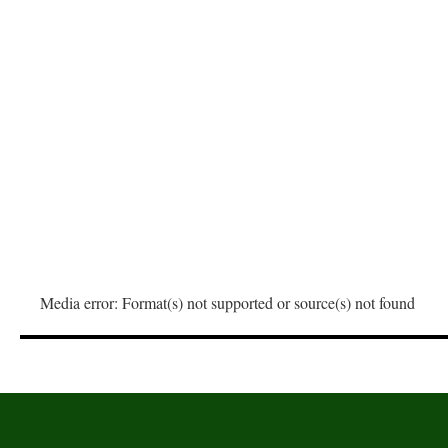
00:00
Media error: Format(s) not supported or source(s) not found
Stáhnout soubor: https://www.nasedivadlo.org/wp-content
00:00