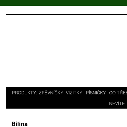
Přejít
k
obsahu
webu
PRODUKTY:
ZPĚVNÍČKY
VIZITKY
PÍSNIČKY
CO TŘE
NEVÍTE
Bílina