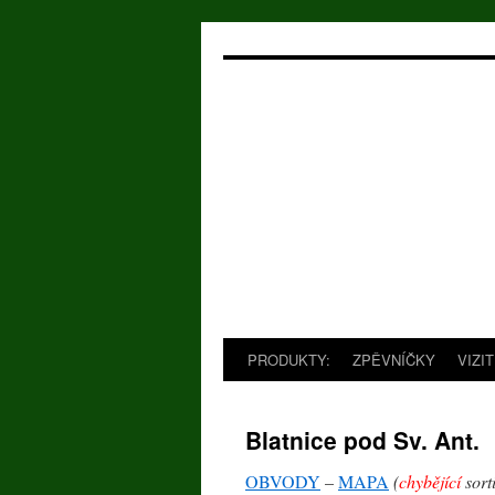
Přejít
k
obsahu
webu
PRODUKTY:
ZPĚVNÍČKY
VIZI
Blatnice pod Sv. Ant.
OBVODY
–
MAPA
(
chybějící
sort