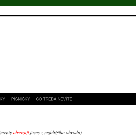
TKY
PÍSNIČKY
CO TŘEBA NEVÍTE
imenty
obsazují
firmy z nejbližšího obvodu)