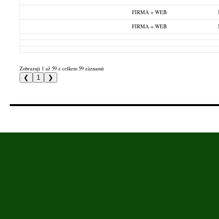
FIRMA + WEB
FIRMA + WEB
Zobrazuji 1 až 59 z celkem 59 záznamů
❮
1
❯