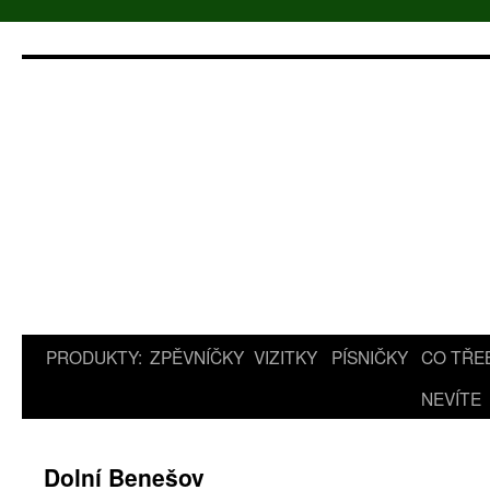
Přejít
k
obsahu
webu
PRODUKTY:
ZPĚVNÍČKY
VIZITKY
PÍSNIČKY
CO TŘE
NEVÍTE
Dolní Benešov