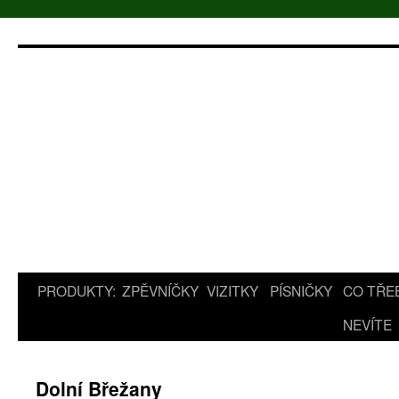
Přejít
k
obsahu
webu
PRODUKTY:
ZPĚVNÍČKY
VIZITKY
PÍSNIČKY
CO TŘE
NEVÍTE
Dolní Břežany