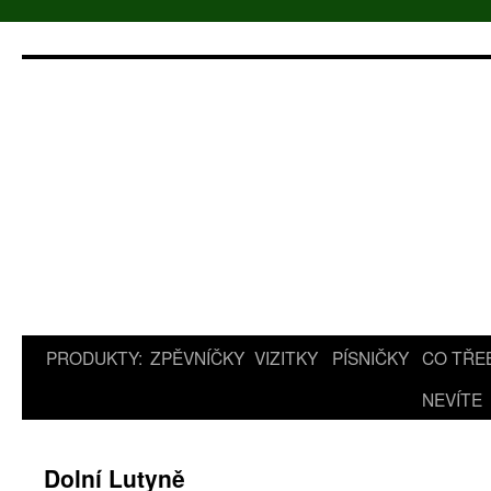
Přejít
k
obsahu
webu
PRODUKTY:
ZPĚVNÍČKY
VIZITKY
PÍSNIČKY
CO TŘE
NEVÍTE
Dolní Lutyně