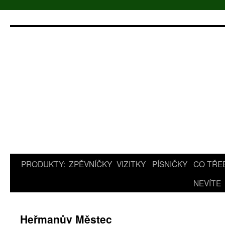
Přejít
k
obsahu
webu
PRODUKTY:
ZPĚVNÍČKY
VIZITKY
PÍSNIČKY
CO TŘE
NEVÍTE
Heřmanův Městec