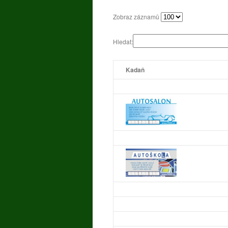
Zobraz záznamů
Hledat:
Kadaň