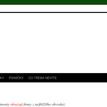
TKY
PÍSNIČKY
CO TŘEBA NEVÍTE
imenty
obsazují
firmy z nejbližšího obvodu)
: