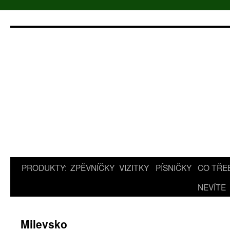
Přejít
k
obsahu
webu
PRODUKTY:
ZPĚVNÍČKY
VIZITKY
PÍSNIČKY
CO TŘE
NEVÍTE
Milevsko