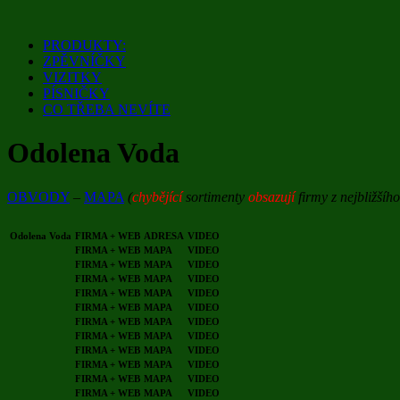
Přejít
k
PRODUKTY:
obsahu
ZPĚVNÍČKY
webu
VIZITKY
PÍSNIČKY
CO TŘEBA NEVÍTE
Odolena Voda
OBVODY
–
MAPA
(
chybějící
sortimenty
obsazují
firmy z nejbližšíh
Odolena Voda
FIRMA + WEB
ADRESA
VIDEO
FIRMA + WEB
MAPA
VIDEO
FIRMA + WEB
MAPA
VIDEO
FIRMA + WEB
MAPA
VIDEO
FIRMA + WEB
MAPA
VIDEO
FIRMA + WEB
MAPA
VIDEO
FIRMA + WEB
MAPA
VIDEO
FIRMA + WEB
MAPA
VIDEO
FIRMA + WEB
MAPA
VIDEO
FIRMA + WEB
MAPA
VIDEO
FIRMA + WEB
MAPA
VIDEO
FIRMA + WEB
MAPA
VIDEO