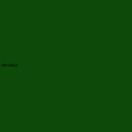
o obvodu)
: