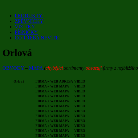
Přejít
k
PRODUKTY:
obsahu
ZPĚVNÍČKY
webu
VIZITKY
PÍSNIČKY
CO TŘEBA NEVÍTE
Orlová
OBVODY
–
MAPA
(
chybějící
sortimenty
obsazují
firmy z nejbližšíh
Orlová
FIRMA + WEB
ADRESA
VIDEO
FIRMA + WEB
MAPA
VIDEO
FIRMA + WEB
MAPA
VIDEO
FIRMA + WEB
MAPA
VIDEO
FIRMA + WEB
MAPA
VIDEO
FIRMA + WEB
MAPA
VIDEO
FIRMA + WEB
MAPA
VIDEO
FIRMA + WEB
MAPA
VIDEO
FIRMA + WEB
MAPA
VIDEO
FIRMA + WEB
MAPA
VIDEO
FIRMA + WEB
MAPA
VIDEO
FIRMA + WEB
MAPA
VIDEO