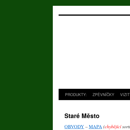
Přejít
k
obsahu
webu
PRODUKTY:
ZPĚVNÍČKY
VIZI
Staré Město
OBVODY
–
MAPA
(
chybějící
sort