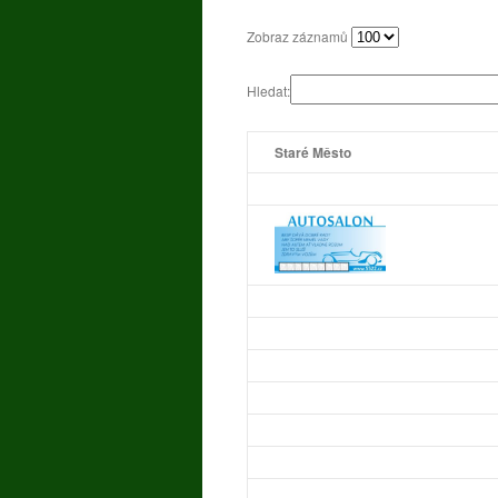
Zobraz záznamů
Hledat:
Staré Město