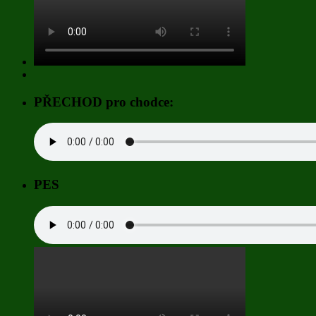
PŘECHOD pro chodce:
PES