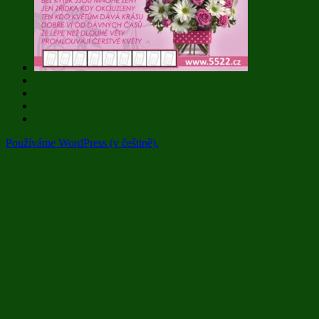
Používáme WordPress (v češtině).