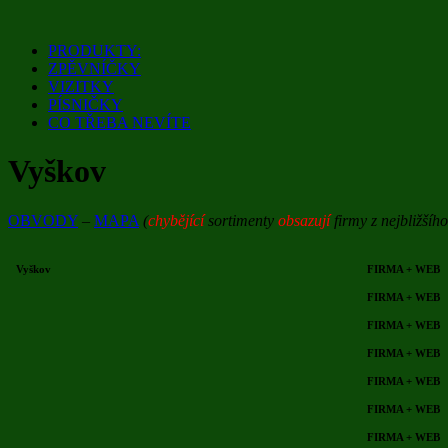
Přejít
k
PRODUKTY:
obsahu
ZPĚVNÍČKY
webu
VIZITKY
PÍSNIČKY
CO TŘEBA NEVÍTE
Vyškov
OBVODY
–
MAPA
(
chybějící
sortimenty
obsazují
firmy z nejbližšíh
Vyškov
FIRMA + WEB
FIRMA + WEB
FIRMA + WEB
FIRMA + WEB
FIRMA + WEB
FIRMA + WEB
FIRMA + WEB